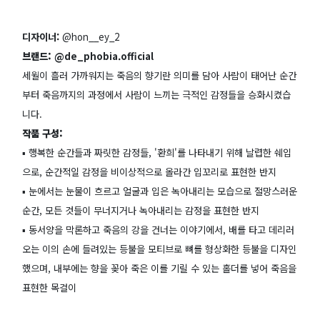
디자이너:
@hon__ey_2
브랜드:
@de_phobia.official
세월이 흘러 가까워지는 죽음의 향기란 의미를 담아 사람이 태어난 순간
부터 죽음까지의 과정에서 사람이 느끼는 극적인 감정들을 승화시켰습
니다.
작품 구성:
▪️ 행복한 순간들과 짜릿한 감정들, '환희'를 나타내기 위해 날렵한 쉐입
으로, 순간적일 감정을 비이상적으로 올라간 입꼬리로 표현한 반지
▪️ 눈에서는 눈물이 흐르고 얼굴과 입은 녹아내리는 모습으로 절망스러운
순간, 모든 것들이 무너지거나 녹아내리는 감정을 표현한 반지
▪️ 동서양을 막론하고 죽음의 강을 건너는 이야기에서, 배를 타고 데리러
오는 이의 손에 들려있는 등불을 모티브로 뼈를 형상화한 등불을 디자인
했으며, 내부에는 향을 꽂아 죽은 이를 기릴 수 있는 홀더를 넣어 죽음을
표현한 목걸이