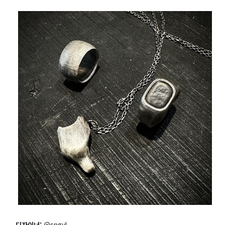
디자이너:
@sngyl__