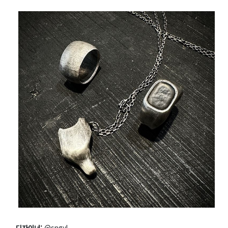
디자이너:
@sngyl__