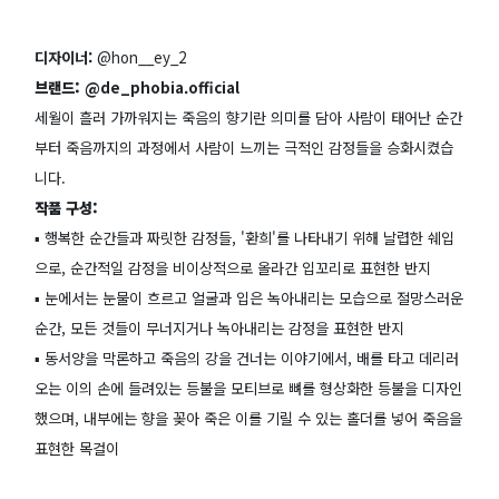
디자이너:
@hon__ey_2
브랜드:
@de_phobia.official
세월이 흘러 가까워지는 죽음의 향기란 의미를 담아 사람이 태어난 순간
부터 죽음까지의 과정에서 사람이 느끼는 극적인 감정들을 승화시켰습
니다.
작품 구성:
▪️ 행복한 순간들과 짜릿한 감정들, '환희'를 나타내기 위해 날렵한 쉐입
으로, 순간적일 감정을 비이상적으로 올라간 입꼬리로 표현한 반지
▪️ 눈에서는 눈물이 흐르고 얼굴과 입은 녹아내리는 모습으로 절망스러운
순간, 모든 것들이 무너지거나 녹아내리는 감정을 표현한 반지
▪️ 동서양을 막론하고 죽음의 강을 건너는 이야기에서, 배를 타고 데리러
오는 이의 손에 들려있는 등불을 모티브로 뼈를 형상화한 등불을 디자인
했으며, 내부에는 향을 꽂아 죽은 이를 기릴 수 있는 홀더를 넣어 죽음을
표현한 목걸이