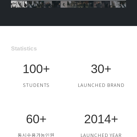
Statistics
100
+
30
+
STUDENTS
LAUNCHED BRAND
60
+
2014
+
동시수용가능인원
LAUNCHED YEAR