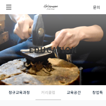
문의
EDUCATION
정규교육과정
커리큘럼
교육공간
창업특