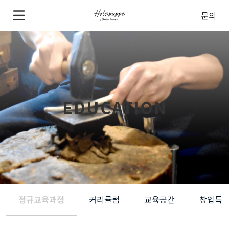
문의
EDUCATION
정규교육과정
커리큘럼
교육공간
창업특